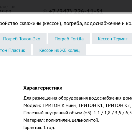
выходных
+7 (347) 226-11-51
 19:00
Телефон в г.Уфа
ройство скважины (кессон), погреба, водоснабжение и к
Погреба. Кессоны
Жироловки. КНС. Дачное
Водоочистк
Погреб Топол-Эко
Погреб Tortila
Кессон Термит
тон Пластик
Кессон из ЖБ колец
Характеристики
Для размещения оборудования водоснабжения дома
Модели: ТРИТОН К мини, ТРИТОН К1, ТРИТОН К2,
Полезный внутренний объем (м3): 1,1 / 1,8 / 3,5 / 6,5
Материал: полиэтилен, цельнолитой.
Гарантия: 1 год.