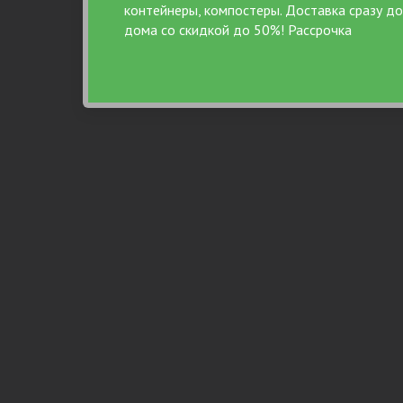
контейнеры, компостеры. Доставка сразу до
Честность и качество
15 лет специа
дома со скидкой до 50%! Рассрочка
канализации, 23
строител