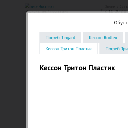
Звоните без 
с 10:00 до
Официальный поставщик
инженерного оборудования
Обуст
Био Станции
Пластиковые септики. Емкости
Погреб Tingard
Кессон Rodlex
Кессон Тритон Пластик
Погреб Три
Кессон Тритон Пластик