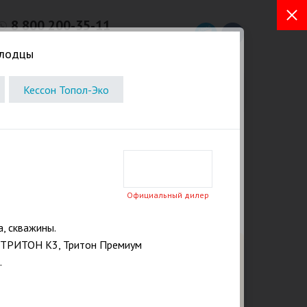
8 800 200-35-11
Бесплатный звонок из любых
олодцы
регионов РФ
а. Услуги
Отзывы
ⓘ Статьи
Контакты
Кессон Топол-Эко
Официальный дилер
, скважины.
 ТРИТОН К3, Тритон Премиум
.
Закажите бесплатный расчет и
консультацию от эксперта
сейчас!