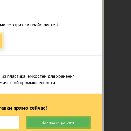
и смотрите в прайс-листе ↓
Подтверждаю ознакомление и даю
согласие на обработку персональных данных в
соответствии с Положением о персональных
данных.
Политика конфиденциальности
из пластика, емкостей для хранения
химической промышленности.
авки прямо сейчас!
25
218