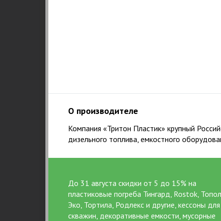
О производителе
Компания «Тритон Пластик» крупный Российс
дизельного топлива, емкостного оборудова
До 31 августа скидки от 5 до 15% на
пластиковые погреба Тингард, Rostok, Топол
1
Эко, Тортила, Родлекс и другие, кессоны для
НАШ ПРИНЦИП
скважин, декоративные емкости, мусорные