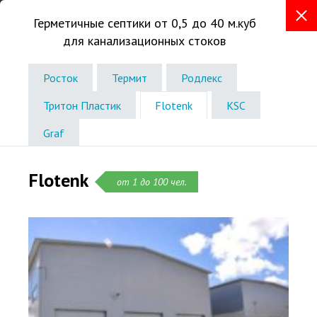
Герметичные септики от 0,5 до 40 м.куб
для канализационных стоков
+7 (347) 226-11-51
Телефон в г.Уфа
Росток
Термит
Родлекс
Звоните без выходных
Тритон Пластик
Flotenk
KSC
с 10:00 до 19:00
Graf
Flotenk
от 1 до 100 чел.