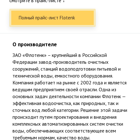
смотрите в прайс-листе ↓
Подтверждаю ознакомление и даю согласие на обработку
персональных данных в соответствии с Положением о
персональных данных.
Полный прайс-лист Flotenk
Политика конфиденциальности
Факты о Био-Эксперт
О производителе
ЗАО «Флотенк»
– крупнейший в Российской
Федерации завод-производитель очистных
НАШ ПРИНЦИП
сооружений, станций водоподготовки питьевой и
Честность и качество
технической воды, емкостного оборудования.
Компания работает на рынке с 2002 года и является
15
ведущим предприятием своей отрасли. Одна из
основных задач деятельности компании Флотенк —
эффективная водоочистка, как природных, так и
15 лет специализация по канализации, 23 года опыта в
сточных вод любой категории. Решение этой задачи
строительстве
происходит путем проектирования и внедрения
комплексных автоматизированных систем очистки
воды, обеспечивающих соответствующее всем
требуемым нормам, качество воды.